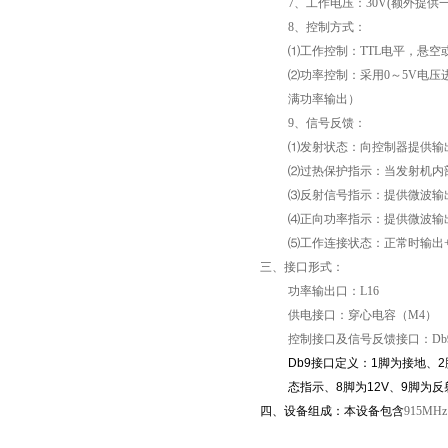
7
、工作电压：
30V(
额外提供
8
、控制方式：
⑴工作控制：
TTL
电平，悬空
⑵功率控制：采用
0
～
5V
电压
满功率输出）
9
、信号反馈：
⑴发射状态：向控制器提供输
⑵过热保护指示：当发射机内
⑶反射信号指示：提供微波输
⑷正向功率指示：提供微波输
⑸工作连接状态：正常时输出
三、接口形式：
功率输出口：
L16
供电接口：穿心电容（
M4
）
控制接口及信号反馈接口：
Db
Db9
接口定义：
1
脚为接地、
2
态指示、
8
脚为
12V
、
9
脚为反
四、设备组成：本设备包含
915MHz