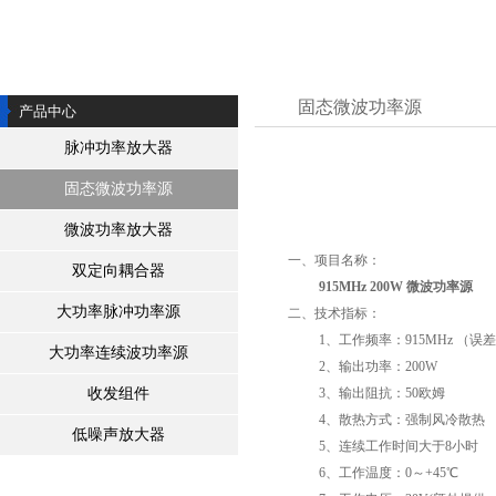
2450MHZ微波源 100W 200W火热销售中
我公司推出3000W高功率微波信号源
“北斗”能提高GPS精度 月底将发射第16颗卫星
固态微波功率源
产品中心
我公司成功研制出L波段1KW连续波功放
脉冲功率放大器
我公司推出高性价比工业用微波功率源
公司网站开通，欢迎光临！
固态微波功率源
微波功率放大器
一、项目名称：
双定向耦合器
915MHz 200W
微波功率源
大功率脉冲功率源
二、技术指标：
1
、工作频率：
915MHz
（误差
大功率连续波功率源
2
、输出功率：
200W
收发组件
3
、输出阻抗：
50
欧姆
4
、散热方式：强制风冷散热
低噪声放大器
5
、连续工作时间大于
8
小时
6
、工作温度：
0
～
+45
℃