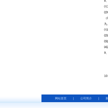
8
⑴
⑵
（
九
⑴
⑵
⑶
⑷
9
10
网站首页
|
公司简介
|