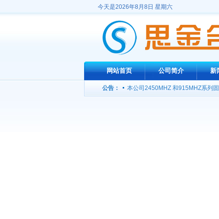
今天是2026年8月8日 星期六
网站首页
公司简介
新
宽带功率放大器定向开发，欢迎洽
公告：
本公司2450MHZ 和915MHZ
2450MHZ微波源 100W 200W火
我公司推出3000W高功率微波信号
“北斗”能提高GPS精度 月底将发射
我公司成功研制出L波段1KW连续
我公司推出高性价比工业用微波功
公司网站开通，欢迎光临！
宽带功率放大器定向开发，欢迎洽
本公司2450MHZ 和915MHZ