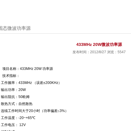
热销售中
源
第16颗卫星
固态微波功率源
波功放
率源
433MHz 20W微波功率源
发布时间：2012/8/27 浏览：5547
、项目名称：
433MHz 20W
功率源
、技术指标：
、工作频率：
433MHz
（误差
±200KHz
）
、输出功率：
20W
、输出阻抗：
50
欧姆
、散热方式：自然散热
、连续工作时间大于
20
小时（功率偏差≤
3%
）
、工作温度：
-20~+65
℃
、工作电压：
12V