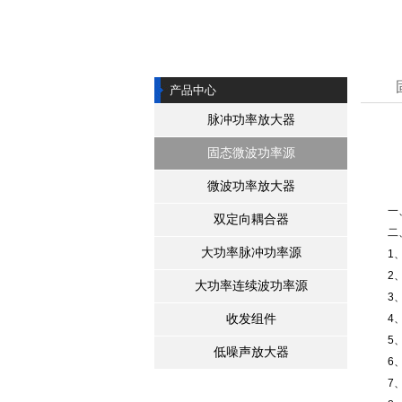
2450MHZ微波源 100W 200W火
我公司推出3000W高功率微波信号
“北斗”能提高GPS精度 月底将发射
产品中心
我公司成功研制出L波段1KW连续
脉冲功率放大器
我公司推出高性价比工业用微波功
公司网站开通，欢迎光临！
固态微波功率源
微波功率放大器
一
双定向耦合器
二
大功率脉冲功率源
1
2
大功率连续波功率源
3
收发组件
4
5
低噪声放大器
6
7