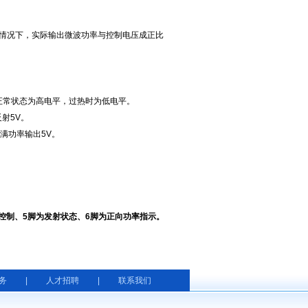
情况下，实际输出微波功率与控制电压成正比
正常状态为高电平，过热时为低电平。
反射
5V
。
满功率输出
5V
。
控制、
5
脚为发射状态、
6
脚为正向功率指示。
务
|
人才招聘
|
联系我们