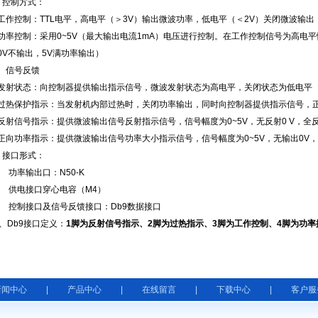
、控制方式：
工作控制：
TTL
电平，高电平（＞
3V
）输出微波功率，低电平（＜
2V
）关闭微波输出
功率控制：采用
0~5V
（最大输出电流
1mA
）电压进行控制。在工作控制信号为高电平
0V
不输出，
5V
满功率输出）
、信号反馈
发射状态：向控制器提供输出指示信号，微波发射状态为高电平，关闭状态为低电平
过热保护指示：当发射机内部过热时，关闭功率输出，同时向控制器提供指示信号，
反射信号指示：提供微波输出信号反射指示信号，信号幅度为
0~5V
，无反射
0 V
，全
正向功率指示：提供微波输出信号功率大小指示信号，信号幅度为
0~5V
，无输出
0V
，
、接口形式：
功率输出口：
N50-K
供电接口穿心电容（
M4
）
控制接口及信号反馈接口：
Db9
数据接口
、
Db9
接口定义：
1
脚为反射信号指示、
2
脚为过热指示、
3
脚为工作控制、
4
脚为功率
新闻中心
|
产品中心
|
在线留言
|
下载中心
|
客户服