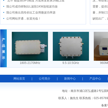
“北斗”能提高GPS精度 月底将发射第16颗卫星
况，帮助客
我公司成功研制出L波段1KW连续波功放
需要，提供
我公司推出高性价比工业用微波功率源
量，并制订
公司网站开通，欢迎光临！
缺陷出厂，
产
品
展
示
1805-2170MHz
9.5-10.5GHz
960MHz
网站首页
|
公司简介
|
新闻中心
|
产品中心
地址：南京市浦口区弘盛路1号弘阳时代中心 邮
联系人：施先生 联系热线：025-857699
备案