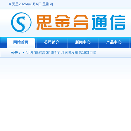
今天是2026年8月6日 星期四
宽带功率放大器定向开发，欢迎洽谈合作！
本公司2450MHZ 和915MHZ系列固态微波源产品受到医疗器械公
2450MHZ微波源 100W 200W火热销售中
网站首页
公司简介
新闻中心
产品中心
我公司推出3000W高功率微波信号源
公告：
“北斗”能提高GPS精度 月底将发射第16颗卫星
我公司成功研制出L波段1KW连续波功放
我公司推出高性价比工业用微波功率源
公司网站开通，欢迎光临！
宽带功率放大器定向开发，欢迎洽谈合作！
本公司2450MHZ 和915MHZ系列固态微波源产品受到医疗器械公
2450MHZ微波源 100W 200W火热销售中
我公司推出3000W高功率微波信号源
“北斗”能提高GPS精度 月底将发射第16颗卫星